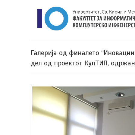
Галерија од финалето “Иноваци
дел од проектот КулТИП, одржа